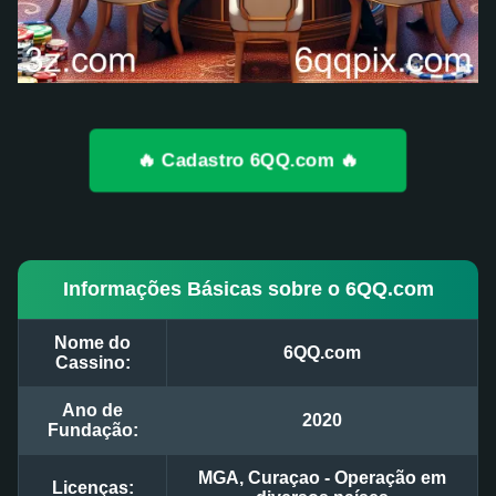
🔥 Cadastro 6QQ.com 🔥
Informações Básicas sobre o 6QQ.com
Nome do
6QQ.com
Cassino:
Ano de
2020
Fundação:
MGA, Curaçao - Operação em
Licenças: