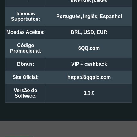
diversos países
Idiomas
Português, Inglês, Espanhol
Suportados:
Moedas Aceitas:
BRL, USD, EUR
Código
6QQ.com
Promocional:
Bônus:
VIP + cashback
Site Oficial:
https://6qqpix.com
Versão do
1.3.0
Software: